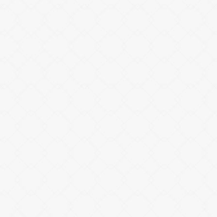
税理士法人アミカ／
株式会社アミカコンサルティング／
K-tax株式会社／
アミカ行政書士事務所
プライバシーポリシー